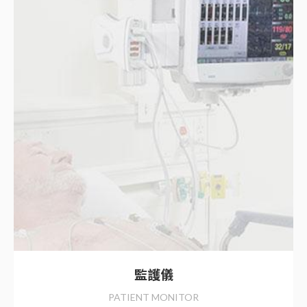
監護儀
PATIENT MONITOR