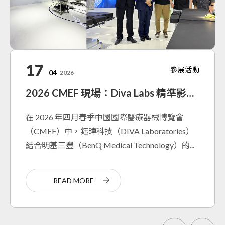
12
02
31
17
11
01
03
獲獎殊榮
公司公告
展會活動
參展活動
展會活動
展會活動
展會活動
08
2025
07
03
04
12
12
06
2025
2026
2026
2025
2025
2025
從全球4500家脫穎而出！ 鈺緯科技獲飛利浦全球供應商創新大獎
DIVA鈺緯科技30周年三箭齊發，全新官網同步上線
敬邀| 2026CMEF📍 上海國家會展中心 · 5.1館 Y27
DIVA參展 2025-COMPUTEX
2025台灣醫療科技展-鈺緯科技三十週年新一代旗艦機種成果展示
2026 CMEF 現場：Diva Labs 精準影像技術與明基三豐手術室方案深度整合
2025/12/4-7 台灣醫療科技展 M120盛大展出
專業醫療顯示器領導廠商鈺緯科技（DIVA
專業醫療顯示器廠商鈺緯科技宣布三大進展，首
📍 上海國家會展中心 · 5.1館 Y27
在 2026 年四月春季中國國際醫療器械博覽會
專業醫療顯示器ODM廠商鈺緯科技（DIVA
2025 醫療科技展即將於12/4 正式登場！
鈺緯科技作為深耕醫療顯示器三十年的專業品
Laboratories, Ltd.）累積30年創新實力榮獲雙重
創手術房用 55 吋與 65 吋光學貼合（OB）LCD 顯
🗓️ 2026/4/9–12 · 9:00–17:00
（CMEF）中，鈺瑋科技（DIVA Laboratories）
Laboratories, Ltd.），在成立三十週年之際，連續
牌，則以「AI 醫療最後一理路:清晰準確的呈現」
肯定！鈺緯從全球超過4,500家供應商中脫穎而...
示器，獲得國際一線客戶青睞並進入量產階段、...
鈺瑋科技去年全球首發的兩款手術房顯示器產品...
結合明基三豐（BenQ Medical Technology）的...
第三年積極參與醫療科技盛會——台灣醫療科技...
為核心，亮相高精度大尺寸4K手術房顯示設備...
READ MORE
READ MORE
READ MORE
READ MORE
READ MORE
READ MORE
READ MORE